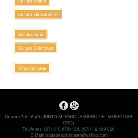
Cultura Tolima
Cultura Tierradentro
Cultura Zenú
Cultura Quimbaya
Otras Culturas
Carrera 5 # 16-43 (JUNTO AL PARQUEADERO DEL MUSEO DEL
ORO).
Teléfonos: (57) 310 8754128, (57-1) 2 439 628
E-Mail: lacasonadelmuseo@yahoo.com