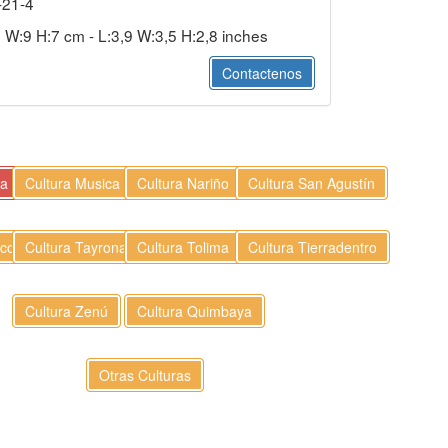
-21-4
 W:9 H:7 cm - L:3,9 W:3,5 H:2,8 inches
Contactenos
ma
Cultura Musica
Cultura Nariño
Cultura San Agustín
aco
Cultura Tayrona
Cultura Tolima
Cultura Tierradentro
Cultura Zenú
Cultura Quimbaya
Otras Culturas