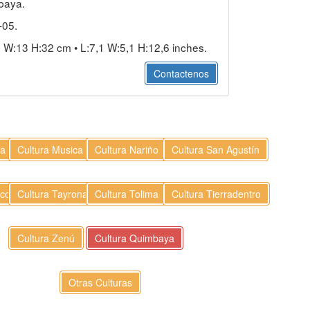
baya.
-05.
 W:13 H:32 cm • L:7,1 W:5,1 H:12,6 inches.
Contactenos
ma
Cultura Musica
Cultura Nariño
Cultura San Agustín
aco
Cultura Tayrona
Cultura Tolima
Cultura Tierradentro
Cultura Zenú
Cultura Quimbaya
Otras Culturas