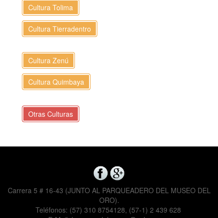
Cultura Tolima
Cultura Tierradentro
Cultura Zenú
Cultura Quimbaya
Otras Culturas
Carrera 5 # 16-43 (JUNTO AL PARQUEADERO DEL MUSEO DEL
ORO).
Teléfonos: (57) 310 8754128, (57-1) 2 439 628