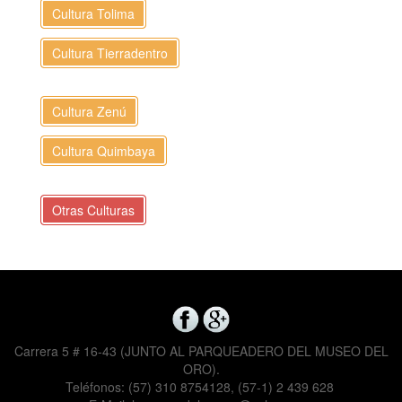
Cultura Tolima
Cultura Tierradentro
Cultura Zenú
Cultura Quimbaya
Otras Culturas
Carrera 5 # 16-43 (JUNTO AL PARQUEADERO DEL MUSEO DEL
ORO).
Teléfonos: (57) 310 8754128, (57-1) 2 439 628