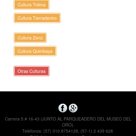
Cultura Tolima
Cultura Tierradentro
Cultura Zenú
Cultura Quimbaya
Otras Culturas
Carrera 5 # 16-43 (JUNTO AL PARQUEADERO DEL MUSEO DEL
ORO).
Teléfonos: (57) 310 8754128, (57-1) 2 439 628