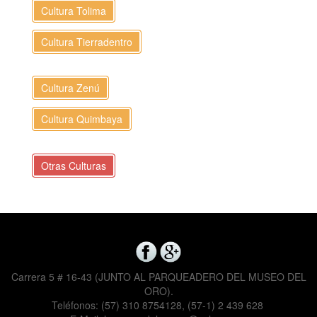
Cultura Tolima
Cultura Tierradentro
Cultura Zenú
Cultura Quimbaya
Otras Culturas
Carrera 5 # 16-43 (JUNTO AL PARQUEADERO DEL MUSEO DEL
ORO).
Teléfonos: (57) 310 8754128, (57-1) 2 439 628