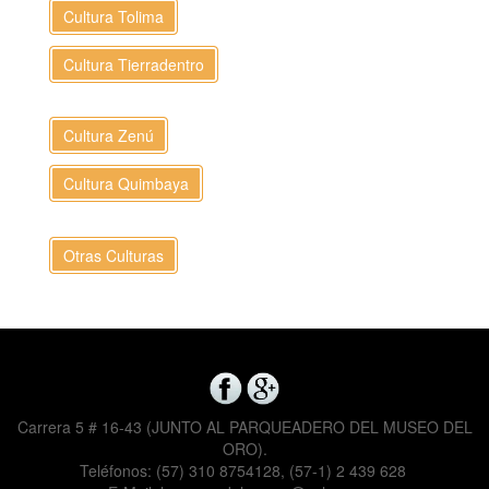
Cultura Tolima
Cultura Tierradentro
Cultura Zenú
Cultura Quimbaya
Otras Culturas
Carrera 5 # 16-43 (JUNTO AL PARQUEADERO DEL MUSEO DEL
ORO).
Teléfonos: (57) 310 8754128, (57-1) 2 439 628